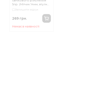
свічкового різблення
5пр. (Мітчик 14мм, втулки:
3/8 ", 7/16", 1/2 ", 3/4")
Залишити відгук
269 грн.
Немає в наявності