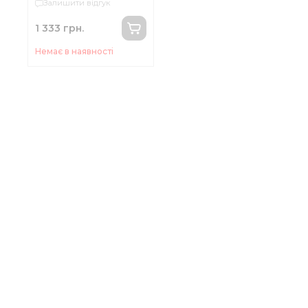
Залишити відгук
F-9M2301S(F-9M2305)
1 333 грн.
Немає в наявності