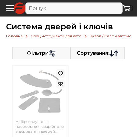
Система дверей і ключів
Головна
Спецінструменти для авто
Кузов / Салон автомобі
Фільтри
Сортування:
Набір подушок з
насосом для аварійного
відкривання дверей
автомобіляі 5пр. Forsage