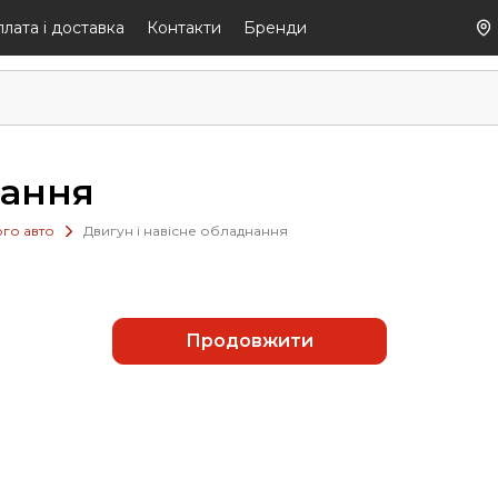
лaтa і дocтaвкa
Контакти
Бренди
нання
ого авто
Двигун і навісне обладнання
Продовжити