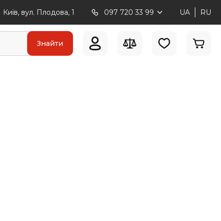
Київ, вул. Плодова, 1
097 720 33 99
UA
RU
Знайти