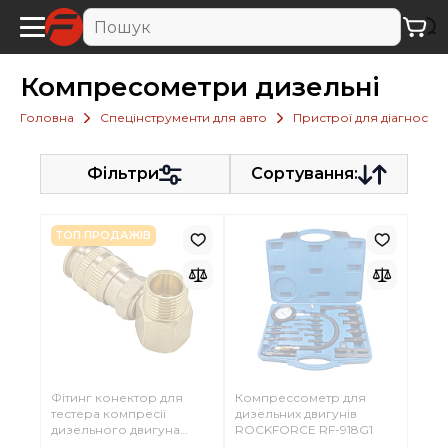
Компресометри дизельні
Головна
Спецінструменти для авто
Пристрої для діагности
Фільтри
Сортування:
ТОП ПРОДАЖІВ
Фітинг конектор для
Компрессометр для
тестера компресії
дизельних двигунів
дизельного двигуна
ROCKFORCE RF-918G1
917G2 Forsage F-917G2-P