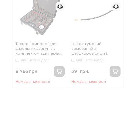
Тестер компресії для
Шланг гумовий
дизельних двигунів з
армований з
комплектом адаптерів,
швидкороз'ємом і
44пр (0-40 bar ) Forsage
клапаном скидання для
Залишити відгук
Залишити відгук
F-937G1D
тестеру компресії
8 766 грн.
391 грн.
Немає в наявності
Немає в наявності