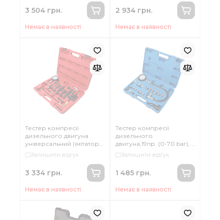
М10х1.25х54мм,
3 504 грн.
2 934 грн.
М10х1.25х68мм,
М12х1.25х45мм) Forsage F-
Немає в наявності
Немає в наявності
917G2D
Тестер компресії
Тестер компресії
дизельного двигуна
дизельного
універсальний (імітатор
двигуна,19пр. (0-70 bar), в
свічки розжарювання
кейсі ROCKFORCE RF-
Залишити відгук
Залишити відгук
M12 x 1.25, M18 x 1.5, М10 х
917G2
1.0, M10 x 1.25; імітатори
3 334 грн.
1 485 грн.
форсунки - 5) Partner PA-
A1061
Немає в наявності
Немає в наявності