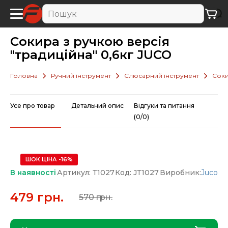
Сокира з ручкою версія
"традиційна" 0,6кг JUCO
Головна
Ручний інструмент
Слюсарний інструмент
Сок
Усе про товар
Детальний опис
Відгуки та питання
(0/0)
ШОК ЦІНА -16%
В наявності
Артикул: Т1027
Код: JТ1027
Виробник:
Juco
479 грн.
570 грн.