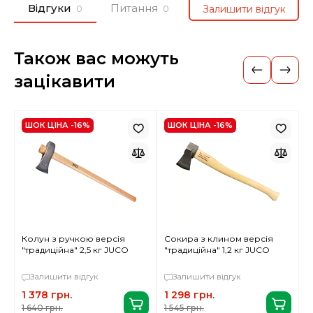
Відгуки
Питання
Залишити відгук
0
0
Також вас можуть
зацікавити
ШОК ЦІНА -16%
ШОК ЦІНА -16%
Колун з ручкою версiя
Сокира з клином версія
С
"традицiйна" 2,5 кг JUCO
"традиційна" 1,2 кг JUCO
"
Залишити відгук
Залишити відгук
1 378 грн.
1 298 грн.
4
1 640 грн.
1 545 грн.
4