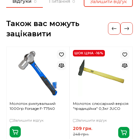
Відгуки
Питання
Залишити відгук
0
0
Також вас можуть
зацікавити
ШОК ЦІНА -16%
Молоток рихтувальний
Молоток слюсарний версія
М
1000гр Forsage F-T7540
"традиційна" 0,3кг JUCO
"
Залишити відгук
Залишити відгук
209 грн.
3
248 грн.
4