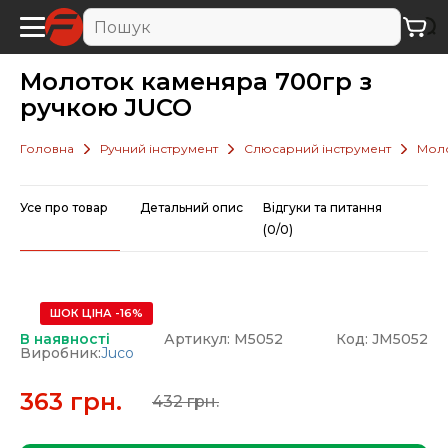
Молоток каменяра 700гр з
ручкою JUCO
Головна
Ручний інструмент
Слюсарний інструмент
Мол
Усе про товар
Детальний опис
Відгуки та питання
(0/0)
ШОК ЦІНА -16%
В наявності
Артикул: М5052
Код: JМ5052
Виробник:
Juco
363 грн.
432 грн.