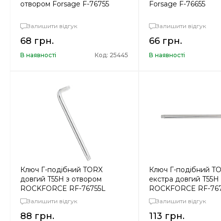
отвором Forsage F-76755
Forsage F-76655
Залишити відгук
Залишити відгук
68 грн.
66 грн.
В наявності
Код: 25445
В наявності
Ключ Г-подібний TORX
Ключ Г-подібний T
довгий T55H з отвором
екстра довгий T55H
ROCKFORCE RF-76755L
ROCKFORCE RF-767
Залишити відгук
Залишити відгук
88 грн.
113 грн.