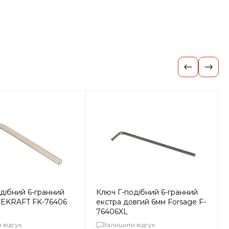
дібний 6-гранний
Ключ Г-подібний 6-гранний
EKRAFT FK-76406
екстра довгий 6мм Forsage F-
76406XL
 відгук
Залишити відгук