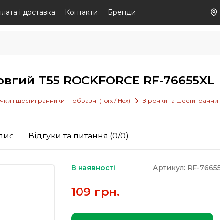
лaтa і дocтaвкa
Контакти
Бренди
овгий T55 ROCKFORCE RF-76655XL
чки і шестигранники Г-образні (Torx / Hex)
Зірочки та шестигранни
пис
Відгуки та питання (0/0)
В наявності
Артикул: RF-7665
109 грн.