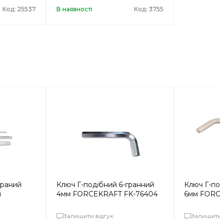
Код: 25537
В наявності
Код: 3755
граний
Ключ Г-подібний 6-гранний
Ключ Г-по
м
4мм FORCEKRAFT FK-76404
6мм FORC
Залишити відгук
Залишити