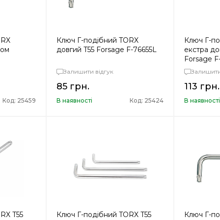
ORX
Ключ Г-подібний TORX
Ключ Г-п
ром
довгий T55 Forsage F-76655L
екстра до
Forsage F
Залишити відгук
Залишити
85 грн.
113 грн.
Код: 25459
В наявності
Код: 25424
В наявност
RX T55
Ключ Г-подібний TORX T55
Ключ Г-п