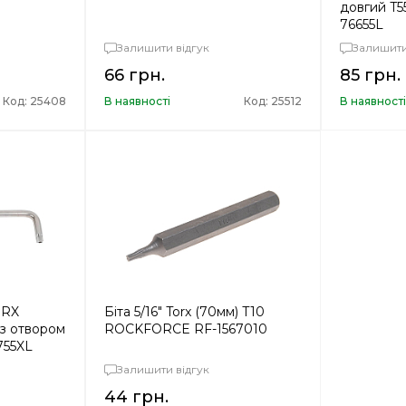
довгий T
76655L
Залишити відгук
Залишити
66 грн.
85 грн.
Код: 25408
В наявності
Код: 25512
В наявност
ORX
Біта 5/16" Torx (70мм) T10
 з отвором
ROCKFORCE RF-1567010
55XL
Залишити відгук
44 грн.