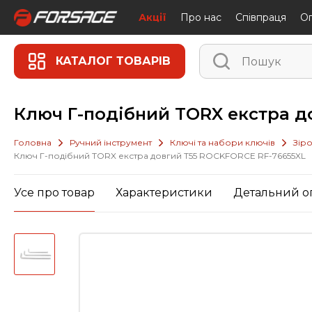
Акції
Про нас
Співпраця
Oп
КАТАЛОГ ТОВАРІВ
Ключ Г-подібний TORX екстра д
Головна
Ручний інструмент
Ключі та набори ключів
Зіро
Ключ Г-подібний TORX екстра довгий T55 ROCKFORCE RF-76655XL
Усе про товар
Характеристики
Детальний о