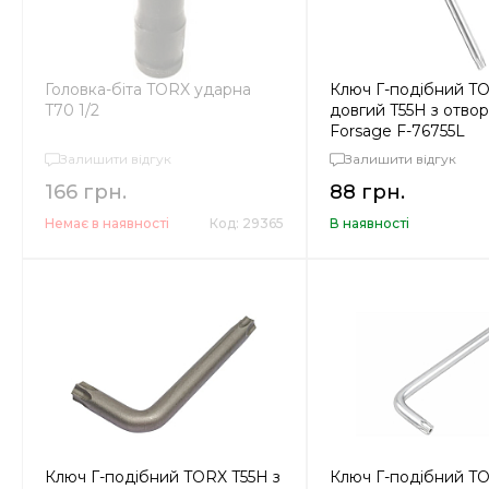
Головка-біта TORX ударна
Ключ Г-подібний T
T70 1/2
довгий T55H з отво
Forsage F-76755L
Залишити відгук
Залишити відгук
166 грн.
88 грн.
Немає в наявності
Код: 29365
В наявності
Ключ Г-подібний TORX T55H з
Ключ Г-подібний TO