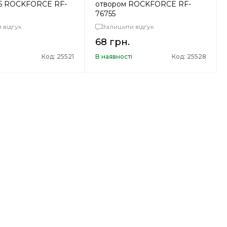
55 ROCKFORCE RF-
отвором ROCKFORCE RF-
76755
 відгук
Залишити відгук
68 грн.
і
Код: 25521
В наявності
Код: 25528