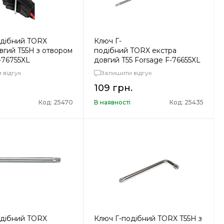
одібний TORX
Ключ Г-
вгий T55H з отвором
подібний TORX екстра
-76755XL
довгий T55 Forsage F-76655XL
 відгук
Залишити відгук
109 грн.
і
Код: 25470
В наявності
Код: 25435
одібний TORX
Ключ Г-подібний TORX T55H з