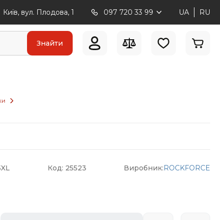
Київ, вул. Плодова, 1
097 720 33 99
UA
RU
Знайти
ки
5XL
Код: 25523
Виробник:
ROCKFORCE