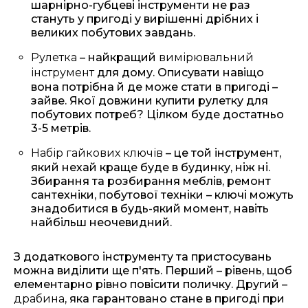
шарнірно-губцеві інструменти не раз
стануть у пригоді у вирішенні дрібних і
великих побутових завдань.
Рулетка
– найкращий
вимірювальний
інструмент
для дому. Описувати навіщо
вона потрібна й де може стати в пригоді –
зайве. Якої довжини купити рулетку для
побутових потреб? Цілком буде достатньо
3-5 метрів.
Набір гайкових ключів
– це той інструмент,
який нехай краще буде в будинку, ніж ні.
Збирання та розбирання меблів, ремонт
сантехніки, побутової техніки – ключі можуть
знадобитися в будь-який момент, навіть
найбільш неочевидний.
З додаткового інструменту та пристосувань
можна виділити ще п'ять. Перший – рівень, щоб
елементарно рівно повісити поличку. Другий –
драбина
, яка гарантовано стане в пригоді при