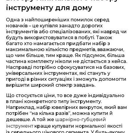
інструменту для дому
Одна з найпоширеніших помилок серед
новачків – це купівля занадто дорогих
інструментів або спеціалізованих, які навряд чи
будуть використовуватися в побуті. Також
багато хто намагається придбати набір з
максимальною кількістю предметів, вважаючи,
що чим більше, тим краще. Як підсумок, більша
частина комплекту ніколи не дістається з кейса.
Насправді потрібно сфокусуватися на базових,
універсальних інструментах, які стануть у
пригоді в різних ситуаціях і зможуть допомогти
вирішити широкий спектр завдань.
Що стосується ціни, то все дуже індивідуально
в плані конкретного типу інструменту.
Наприклад, набір ювелірних викруток, який вам
потрібен “на кілька разів”, можна купити й
дешевше. А той же
шарнірно-губцевий
інструмент
краще купувати нормальної якості
із середнього цінового сегмента. У будь-якому