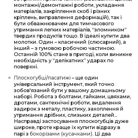
монтажні/демонтажні роботи, укладання
матеріалів, закріплення скоб і різних
кріплень, виправлення деформацій), так і
бути обважнювачем для тимчасового
утримання легких матеріалів, “зломником”
твердих продуктів тощо. В ідеалі купити два
молотки. Один – класичний (слюсарний), а
інший – з гумовою робочою частиною.
Останній 100% стане в пригоді, коли виникне
необхідність у “делікатних” ударах по
поверхні.
Плоскогубці/пасатижі
– ще один
універсальний інструмент, який точно
зобов'язаний бути у вашому домашньому
наборі. Робота з болтами, гайками, цвяхами,
дротами, сантехнічні роботи, видалення
задирок з металу, пластику, захоплення й
утримання дрібних, слизьких деталей...
Насправді застосування плоскогубців дуже
широке, проте краще їх купити відразу в
парі з
бокорізами (кусачками)
. Ці два