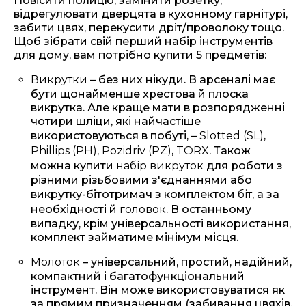
Повісити полицю, замінити розетку,
відрегулювати дверцята в кухонному гарнітурі,
забити цвях, перекусити дріт/проволоку тощо.
Щоб зібрати свій перший набір інструментів
для дому, вам потрібно купити 5 предметів:
Викрутки
– без них нікуди. В арсеналі має
бути щонайменше хрестова й плоска
викрутка. Але краще мати в розпорядженні
чотири шліци, які найчастіше
використовуються в побуті, –
Slotted (SL)
,
Phillips (PH)
,
Pozidriv (PZ)
,
TORX
. Також
можна купити
набір викруток
для роботи з
різними різьбовими з'єднаннями або
викрутку-бітотримач з комплектом
біт
, а за
необхідності й
головок
. В останньому
випадку, крім універсальності використання,
комплект займатиме мінімум місця.
Молоток
– універсальний, простий, надійний,
компактний і багатофункціональний
інструмент. Він може використовуватися як
за прямим призначенням (забивання цвяхів,