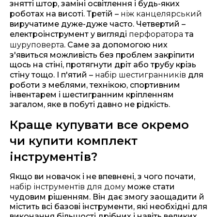
знятті штор, заміні освітлення і будь-яких
роботах на висоті. Третій –
ніж канцелярський
виручатиме дуже-дуже часто. Четвертий –
електроінструмент у вигляді
перфоратора
та
шуруповерта
. Саме за допомогою них
з'явиться можливість без проблем закріпити
щось на стіні, протягнути дріт або трубу крізь
стіну тощо. І п'ятий –
набір шестигранників
для
роботи з меблями, технікою, спортивним
інвентарем і шестигранним кріпленням
загалом, яке в побуті давно не рідкість.
Краще купувати все окремо
чи купити комплект
інструментів?
Якщо ви новачок і не впевнені, з чого почати,
набір інструментів для дому
може стати
чудовим рішенням. Він дає змогу заощадити й
містить всі базові інструменти, які необхідні для
виконання більшості дрібних і навіть великих