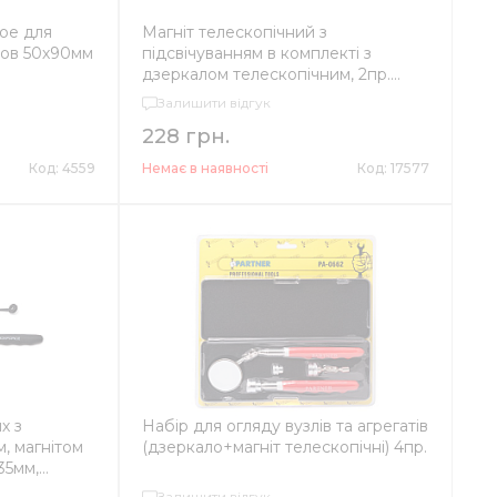
ое для
Магніт телескопічний з
тов 50х90мм
підсвічуванням в комплекті з
дзеркалом телескопічним, 2пр.
(2,27кг, діам.50мм
Залишити відгук
228 грн.
Код: 4559
Немає в наявності
Код: 17577
х з
Набір для огляду вузлів та агрегатів
, магнітом
(дзеркало+магніт телескопічні) 4пр.
.35мм,
Залишити відгук