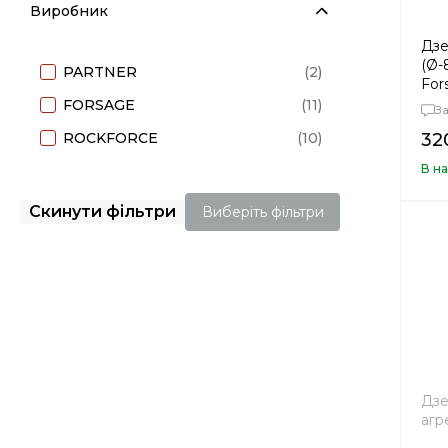
Виробник
Дзе
(Ø-
PARTNER
(2)
For
FORSAGE
(11)
З
ROCKFORCE
(10)
32
В на
Скинути фільтри
Виберіть фільтри
Дзе
агре