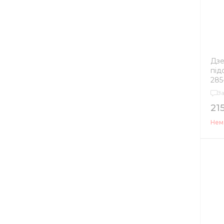
Дзе
під
285
З
21
Нема