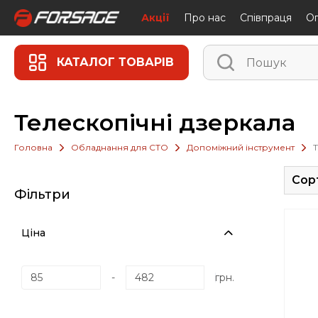
Акції
Про нас
Співпраця
Oп
КАТАЛОГ ТОВАРІВ
Телескопічні дзеркала
Головна
Обладнання для СТО
Допоміжний інструмент
Т
Сор
Фільтри
Ціна
-
грн.