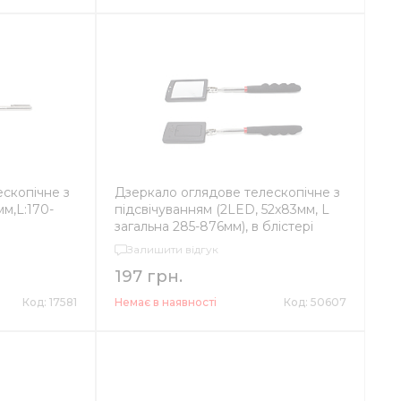
скопічне з
Дзеркало оглядове телескопічне з
мм,L:170-
підсвічуванням (2LED, 52х83мм, L
загальна 285-876мм), в блістері
Залишити відгук
197 грн.
Код: 17581
Немає в наявності
Код: 50607