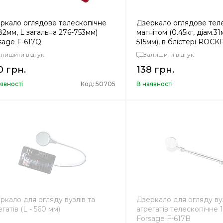
ркало оглядове телескопічне
Дзеркало оглядове теле
82мм, L загальна 276-753мм)
магнітом (0.45кг, діам.31
sage F-617Q
515мм), в блістері ROC
617M
алишити відгук
Залишити відгук
0 грн.
138 грн.
явності
Код: 50705
В наявності
ркало для огляду вузлів та
Дзеркало для огляду вуз
гатів (L - 560 мм)
агрегатів телескопічне
Forsage F-617B