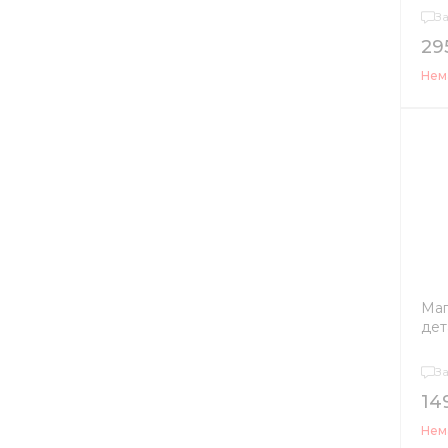
З
29
Нема
Маг
дет
З
14
Нема