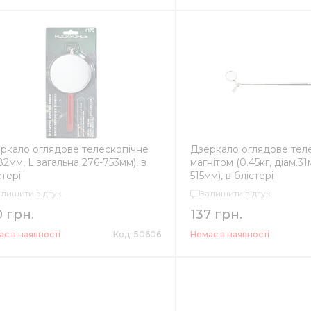
ркало оглядове телескопічне
Дзеркало оглядове теле
82мм, L загальна 276-753мм), в
магнітом (0.45кг, діам.31
стері
515мм), в блістері
алишити відгук
Залишити відгук
0 грн.
137 грн.
є в наявності
Код: 50606
Немає в наявності