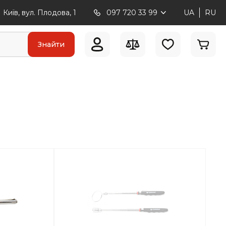
Київ, вул. Плодова, 1
097 720 33 99
UA
RU
Знайти