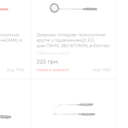
ескопічне
Дзеркало оглядове телескопічне
-440ММ), в
кругле з підсвіченням(2LED,
діам.75ММ, 280-870ММ), в блістері
Залишити відгук
222 грн.
Код: 17612
Немає в наявності
Код: 17613