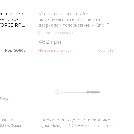
скопічне з
Магніт телескопічний з
мм,L:170-
підсвічуванням в комплекті з
KFORCE RF-
дзеркалом телескопічним, 2пр. F-
617L2
Залишити відгук
482 грн.
Код: 50605
Немає в наявності
Код: 15144
лів та
Дзеркало оглядове телескопічне
 180-528мм
(діам.31мм, L:170-488мм), в блістері