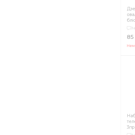
Дзе
ова
блі
З
85
Нема
Наб
тел
3пр
630
З