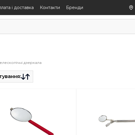
лaтa і дocтaвкa
Контакти
Бренди
елескопічні дзеркала
тування: