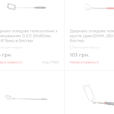
ркало оглядове телескопічне з
Дзеркало оглядове тел
свічуванням 2LED (50х80мм,
кругле (діам.50ММ, 280
-876мм), в блістері
блістері
алишити відгук
Залишити відгук
5 грн.
103 грн.
є в наявності
Код: 17589
Немає в наявності