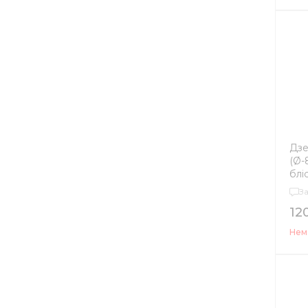
Дзе
(Ø-
блі
З
12
Нема