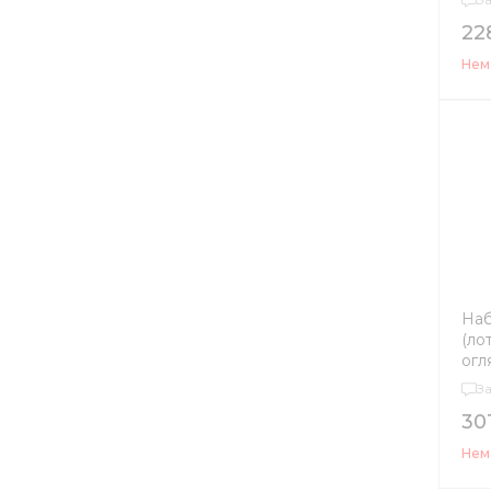
22
Нема
Наб
(ло
огл
тел
З
30
Нема