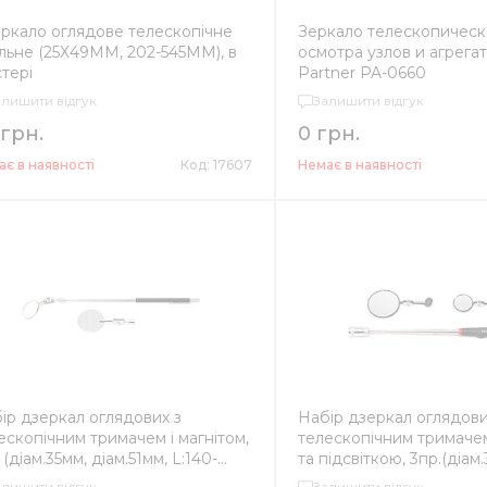
ркало оглядове телескопічне
Зеркало телескопическ
льне (25Х49ММ, 202-545ММ), в
осмотра узлов и агрега
стері
Partner PA-0660
алишити відгук
Залишити відгук
 грн.
0 грн.
є в наявності
Код: 17607
Немає в наявності
ір дзеркал оглядових з
Набір дзеркал оглядови
ескопічним тримачем і магнітом,
телескопічним тримачем
 (діам.35мм, діам.51мм, L:140-
та підсвіткою, 3пр.(діам
мм)
діам.57мм,
алишити відгук
Залишити відгук