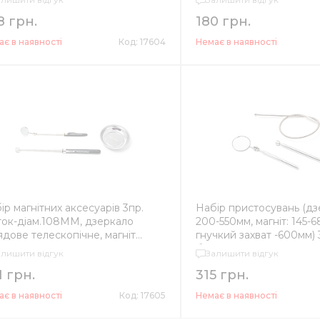
8 грн.
180 грн.
є в наявності
Код: 17604
Немає в наявності
ір магнітних аксесуарів 3пр.
Набір пристосувань (дз
ток-діам.108ММ, дзеркало
200-550мм, магніт: 145-
ядове телескопічне, магніт
гнучкий захват -600мм) 3
ескопіч
блістері
алишити відгук
Залишити відгук
1 грн.
315 грн.
є в наявності
Код: 17605
Немає в наявності