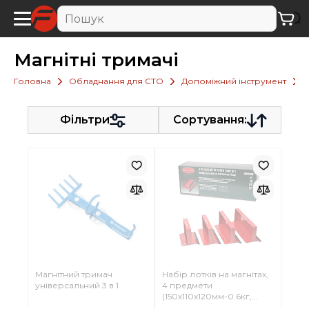
Магнітні тримачі
Головна
Обладнання для СТО
Допоміжний інструмент
М
Фільтри
Сортування:
Магнітний тримач
Набір лотків на магнітах,
універсальний 3 в 1
4 предмети
(150х110х120мм-0.6кг,
210х110х120мм-0.77кг,