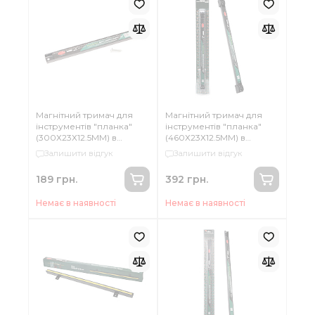
Магнітний тримач для
Магнітний тримач для
інструментів "планка"
інструментів "планка"
(300Х23Х12.5ММ) в
(460Х23Х12.5ММ) в
блістері
блістері
Залишити відгук
Залишити відгук
189 грн.
392 грн.
Немає в наявності
Немає в наявності