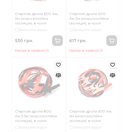
Стартові дроти 600 Aм,
Стартові дроти 600
3м (морозостійка
Ам,3м (морозостійка
ізоляція), в чохлі
ізоляція), в чохлі
Залишити відгук
Залишити відгук
530 грн.
617 грн.
Немає в наявності
Немає в наявності
Стартові дроти 800
Стартові дроти 500 Aм,
Ам,3.5м (морозостійка
3м (морозостійка
ізоляція), в чохлі
ізоляція), в чохлі
Залишити відгук
Залишити відгук