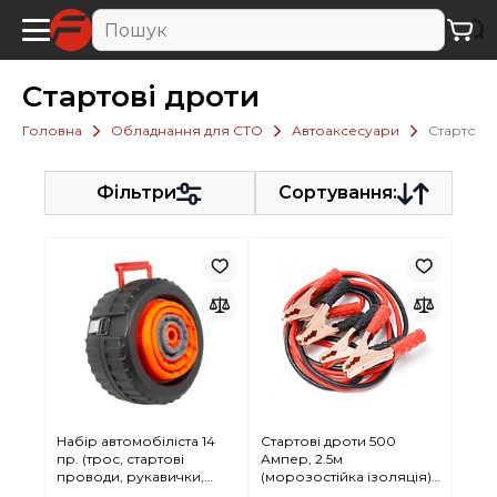
Стартові дроти
Головна
Обладнання для СТО
Автоаксесуари
Стартові 
Фільтри
Сортування:
Набір автомобіліста 14
Стартові дроти 500
пр. (трос, стартові
Ампер, 2.5м
проводи, рукавички,
(морозостійка ізоляція),
жилет, ніж, викрутка,
в чохлі Forsage F-884S525