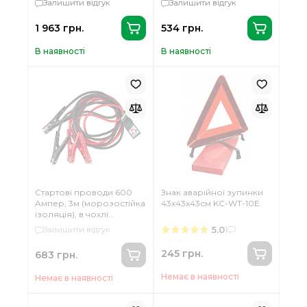
Залишити відгук
Залишити відгук
ізолятора, качконоси,
молоток, сигнальний
1 963 грн.
534 грн.
ліхтар), кейс ''колесо''
Forcekraft FK-1014
В наявності
В наявності
Стартові проводи 600
Знак аварійної зупинки
Aмпер, 3м (морозостійка
43x43x43см KC-WT-10E
ізоляція), в чохлі
Rockforce RF-884S6
5.0
1
Залишити відгук
245 грн.
683 грн.
Немає в наявності
Немає в наявності