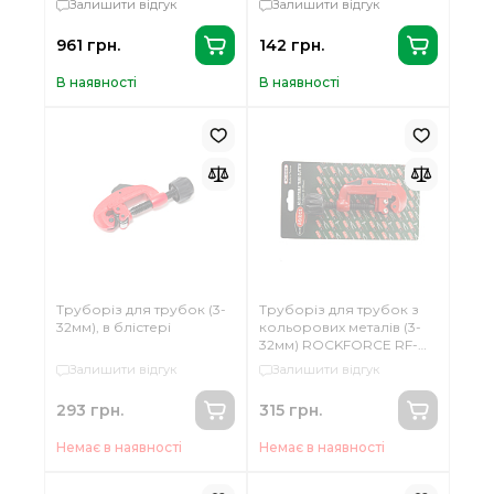
Залишити відгук
Залишити відгук
стінки труби 3мм, Ø35-
64мм), в блістері Forsage
961 грн.
142 грн.
F-65609
В наявності
В наявності
Труборіз для трубок (3-
Труборіз для трубок з
32мм), в блістері
кольорових металів (3-
32мм) ROCKFORCE RF-
65601
Залишити відгук
Залишити відгук
293 грн.
315 грн.
Немає в наявності
Немає в наявності