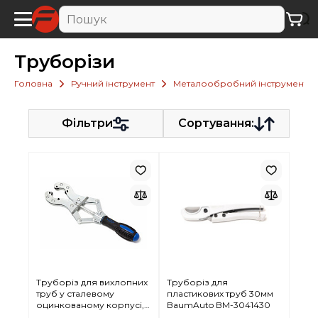
Труборізи
Головна
Ручний інструмент
Металообробний інструмент
Фільтри
Сортування:
Труборіз для вихлопних
Труборіз для
труб у сталевому
пластикових труб 30мм
оцинкованому корпусі,
BaumAuto BM-3041430
4 сталеві леза (товщина