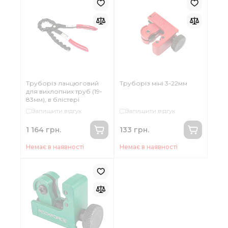
Труборіз ланцюговий
Труборіз міні 3-22мм
для вихлопних труб (19-
83мм), в блістері
Залишити відгук
Залишити відгук
1 164 грн.
133 грн.
Немає в наявності
Немає в наявності