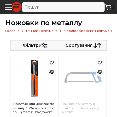
Ножовки по металлу
Головна
Ручний інструмент
Металообробний інструмент
Фільтри
Сортування:
Полотно для ножівки по
Ножівка по металу (L
металу 300мм (комплект
полотна-310мм) Forsage
10шт) GROZ HB/C/04/ST
F-66301