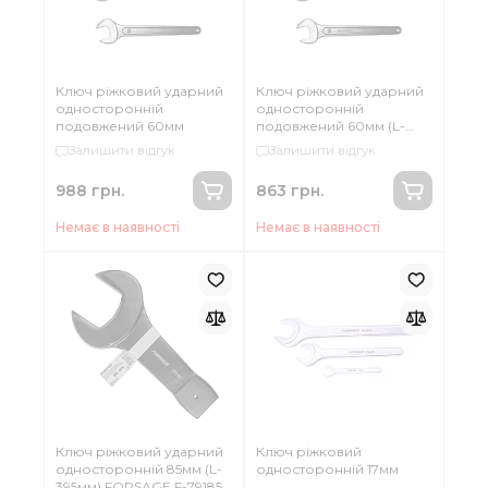
Ключ ріжковий ударний
Ключ ріжковий ударний
односторонній
односторонній
подовжений 60мм
подовжений 60мм (L-
435ММ)
Залишити відгук
Залишити відгук
988 грн.
863 грн.
Немає в наявності
Немає в наявності
Ключ ріжковий ударний
Ключ ріжковий
односторонній 85мм (L-
односторонній 17мм
395мм) FORSAGE F-79185