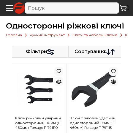
Oднocтopoнні pіжкoві ключі
Головна
Ручний інструмент
Ключі та набори ключів
Клю
Фільтри
Сортування:
Ключ ріжковий ударний
Ключ ріжковий ударний
односторонній 110мм (L-
односторонній 115мм (L-
460мм) Forsage F-791110
460мм) Forsage F-791115