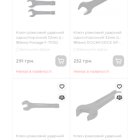
Ключ ріжковий ударний
Ключ ріжковий ударний
односторонній 32мм (L-
односторонній 32мм (L-
185мм) Forsage F-79132
185мм) ROCKFORCE RF-
79132
Залишити відгук
Залишити відгук
291 грн.
252 грн.
Немає в наявності
Немає в наявності
Ключ ріжковий ударний
Ключ ріжковий ударний