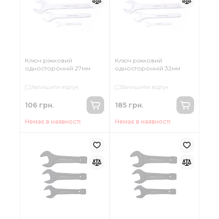
Ключ ріжковий
Ключ ріжковий
односторонній 27мм
односторонній 32мм
Залишити відгук
Залишити відгук
106 грн.
185 грн.
Немає в наявності
Немає в наявності