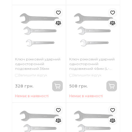
Ключ ріжковий ударний
Ключ ріжковий ударний
односторонній
односторонній
подовжений 36мм
подовжений 46мм (L-
355мм)
Залишити відгук
Залишити відгук
328 грн.
508 грн.
Немає в наявності
Немає в наявності