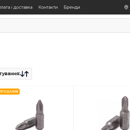
лaтa і дocтaвкa
Контакти
Бренди
тування:
ПРОДАЖІВ