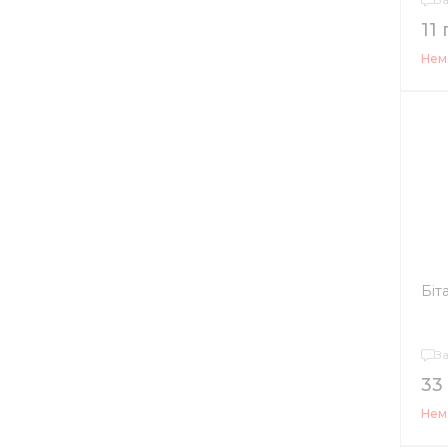
11 
Нема
Біт
З
33
Нема