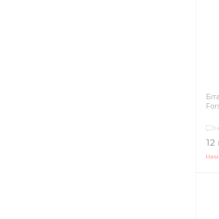
Біт
For
З
12
Нема