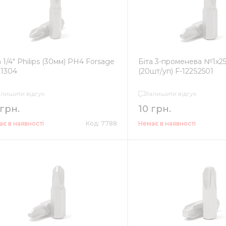
а 1/4" Philips (30мм) PH4 Forsage
Біта 3-променева №1х25м
21304
(20шт/уп) F-122S2501
алишити відгук
Залишити відгук
 грн.
10 грн.
є в наявності
Код: 7788
Немає в наявності