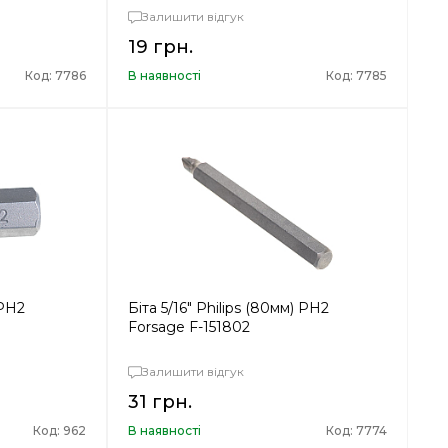
Залишити відгук
19 грн.
Код: 7786
В наявності
Код: 7785
 PH2
Біта 5/16" Philips (80мм) PH2
Forsage F-151802
Залишити відгук
31 грн.
Код: 962
В наявності
Код: 7774