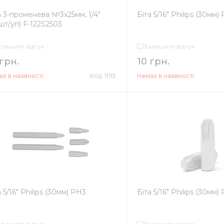
а 3-променева №3х25мм, 1/4"
Біта 5/16" Philips (30мм)
шт/уп) F-122S2503
алишити відгук
Залишити відгук
 грн.
10 грн.
є в наявності
Код: 1195
Немає в наявності
а 5/16" Philips (30мм) PH3
Біта 5/16" Philips (30мм)
алишити відгук
Залишити відгук