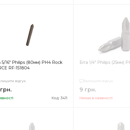
а 5/16" Philips (80мм) PH4 Rock
Біта 1/4" Philips (25мм) 
CE RF-151804
алишити відгук
Залишити відгук
 грн.
9 грн.
явності
Код: 3411
Немає в наявності