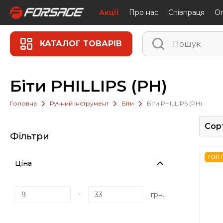
Акції
Про нас
Співпраця
Oп
КАТАЛОГ ТОВАРІВ
Біти PHILLIPS (PH)
Головна
Ручний інструмент
Біти
Біти PHILLIPS (PH)
Сор
Фільтри
ТОП 
Ціна
-
грн.