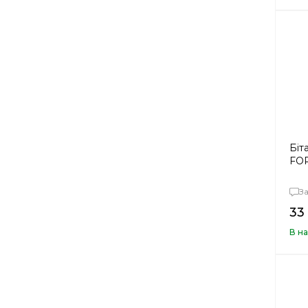
Біт
FOR
З
33
В на