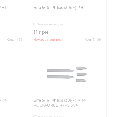
 PH1
Біта 5/16" Philips (30мм) PH1
Залишити відгук
11 грн.
Код: 4456
Немає в наявності
Код: 3409
 PH4
Біта 5/16" Philips (30мм) PH4
ROCKFORCE RF-151304
Залишити відгук