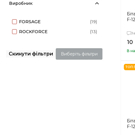
Виробник
Біт
F-1
FORSAGE
(19)
ROCKFORCE
(13)
З
10
В на
Скинути фільтри
Виберіть фільтри
ТОП 
Біт
F-1