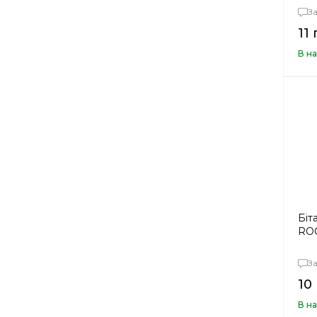
З
11 
В на
Біт
ROC
З
10
В на