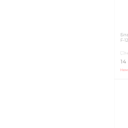
Біт
F-1
З
14
Нема