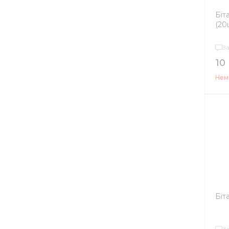
Біт
(20
З
10
Нема
Біт
З