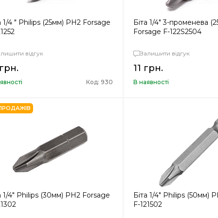
а 1/4 " Philips (25мм) PH2 Forsage
Біта 1/4" 3-променева (
21252
Forsage F-122S2504
алишити відгук
Залишити відгук
 грн.
11 грн.
явності
Код: 930
В наявності
ПРОДАЖІВ
а 1/4" Philips (30мм) PH2 Forsage
Біта 1/4" Philips (50мм)
21302
F-121502