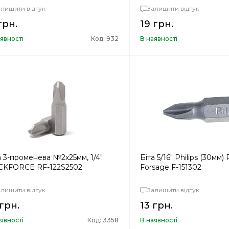
алишити відгук
Залишити відгук
грн.
19 грн.
явності
Код: 932
В наявності
а 3-променева №2х25мм, 1/4"
Біта 5/16" Philips (30мм)
KFORCE RF-122S2502
Forsage F-151302
алишити відгук
Залишити відгук
 грн.
13 грн.
явності
Код: 3358
В наявності