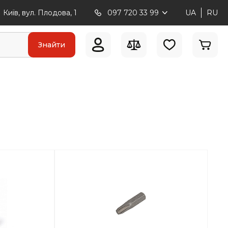
Київ, вул. Плодова, 1
097 720 33 99
UA
RU
Знайти